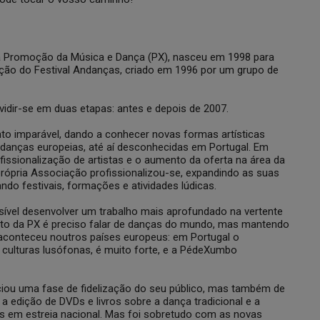
 Promoção da Música e Dança (PX), nasceu em 1998 para
ação do Festival Andanças, criado em 1996 por um grupo de
vidir-se em duas etapas: antes e depois de 2007.
to imparável, dando a conhecer novas formas artísticas
e danças europeias, até aí desconhecidas em Portugal. Em
issionalização de artistas e o aumento da oferta na área da
própria Associação profissionalizou-se, expandindo as suas
cando festivais, formações e atividades lúdicas.
sível desenvolver um trabalho mais aprofundado na vertente
ito da PX é preciso falar de danças do mundo, mas mantendo
aconteceu noutros países europeus: em Portugal o
culturas lusófonas, é muito forte, e a PédeXumbo
ciou uma fase de fidelização do seu público, mas também de
 edição de DVDs e livros sobre a dança tradicional e a
s em estreia nacional. Mas foi sobretudo com as novas