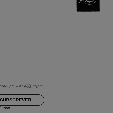
etter da PédeXumbo!
Xumbo.