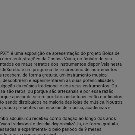
 PX?” é uma exposição de apresentação do projeto Bolsa de
com as ilustrações da Cristina Viana, no âmbito do seu
ntados os maus retratos dos instrumentos disponíveis nesta
 PédeXumbo é um programa de empréstimo de instrumentos
os recebem, de forma gratuita, um instrumento musical
sa, descobrirem e experimentarem as suas potencialidades.
vulgação da música tradicional e dos seus instrumentos. Os
a são raros, ou porque são artesanais e por essa razão
rque apesar de serem produtos industriais estão confinados
não sendo distribuídos na maioria das lojas de música. Noutros
ou pouco presentes nas escolas de música, academias e
Xumbo adquiriu ou recebeu como doação ao longo dos anos
ca tradicional e decidiu disponibilizá-lo, de forma gratuita,
essadas a experimentá-lo pelo período de 9 meses.
pode tocar o vosso caminho!