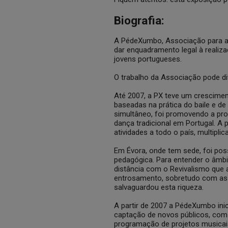
Biografia:
A PédeXumbo, Associação para a
dar enquadramento legal à realiz
jovens portugueses.
O trabalho da Associação pode di
Até 2007, a PX teve um crescimen
baseadas na prática do baile e d
simultâneo, foi promovendo a prof
dança tradicional em Portugal. A 
atividades a todo o país, multipli
Em Évora, onde tem sede, foi pos
pedagógica. Para entender o âmb
distância com o Revivalismo que 
entrosamento, sobretudo com as 
salvaguardou esta riqueza.
A partir de 2007 a PédeXumbo ini
captação de novos públicos, com a
programação de projetos musicai