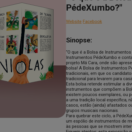
PédeXumbo?"
Website
Facebook
Sinopse:
“O que é a Bolsa de Instrumentos
Instrumentos PédeXumbo e conta 
projeto Má Cara, onde são aprese
bolsa! A Bolsa de Instrumentos
tradicionais, em que os candidat
tradicional para levarem para ca
Esta bolsa retende estimular a di
instrumentos que compõem a Bols
existem poucos exemplares, ou po
a uma tradição local específica, 
casos, estão (ainda) afastados 
grupos musicais nacionais.
Para quebrar este ciclo, a Péde
um espólio de instrumentos de músi
às pessoas que se mostrem inter
Fiquem atentos: esta exposição 