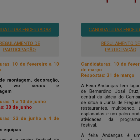
IDATURAS ENCERRADAS
CANDIDATURAS ENCER
REGULAMENTO DE
REGULAMENTO DE
PARTICIPAÇÃO
PARTICIPAÇÃO
uras: 10 de fevereiro a 10
Candidaturas: 10 de fever
o
de março
Respostas: 31 de março
 de montagem, decoração,
ética, wc secos e
A Feira Andanças tem lugar
tagem
de Bernardino José Cruz
central da aldeia do Campi
uras: 1 a 10 de junho
se situa a Junta de Fregues
s: 30 de junho
restaurantes, multibanco, 
esplanadas e um palco on
uras: 23 de junho a 4 de
atividades da progra
festival.
s equipas
A feira Andanças é u
as é o maior festival de