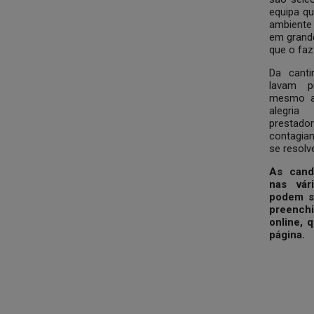
equipa qu
ambiente
em grande
que o faz
Da cant
lavam p
mesmo a
alegri
prestado
contagia
se resolv
As candi
nas vár
podem s
preench
online, 
página.