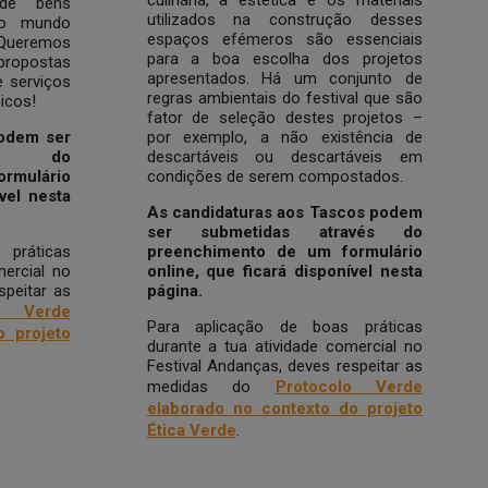
 de bens
utilizados na construção desses
do mundo
espaços efémeros são essenciais
 Queremos
para a boa escolha dos projetos
ropostas
apresentados. Há um conjunto de
 serviços
regras ambientais do festival que são
nicos!
fator de seleção destes projetos –
podem ser
por exemplo, a não existência de
vés do
descartáveis ou descartáveis em
rmulário
condições de serem compostados.
vel nesta
As candidaturas aos Tascos podem
ser submetidas através do
práticas
preenchimento de um formulário
mercial no
online, que ficará disponível nesta
speitar as
página.
lo Verde
Para aplicação de boas práticas
o projeto
durante a tua atividade comercial no
Festival Andanças, deves respeitar as
medidas do
Protocolo Verde
elaborado no contexto do projeto
Ética Verde
.