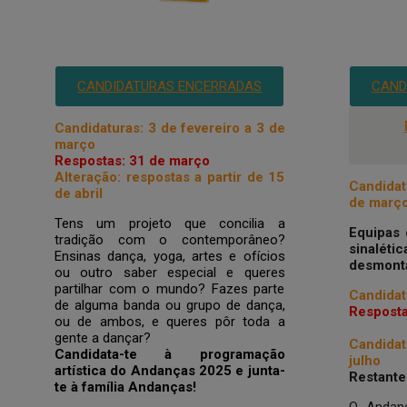
CANDIDATURAS ENCERRADAS
CAND
Candidaturas: 3 de fevereiro a 3 de
março
Respostas: 31 de março
Alteração: respostas a partir de 15
Candidat
de abril
de març
Tens um projeto que concilia a
Equipas
tradição com o contemporâneo?
sinal
Ensinas dança, yoga, artes e ofícios
desmon
ou outro saber especial e queres
partilhar com o mundo? Fazes parte
Candidat
de alguma banda ou grupo de dança,
Resposta
ou de ambos, e queres pôr toda a
gente a dançar?
Candidat
Candidata-te à programação
julho
artística do Andanças 2025 e junta-
Restante
te à família Andanças!
O Andanç