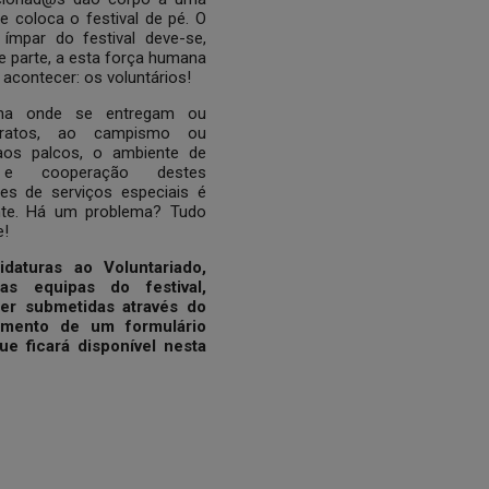
e coloca o festival de pé. O
 ímpar do festival deve-se,
 parte, a esta força humana
 acontecer: os voluntários!
ina onde se entregam ou
ratos, ao campismo ou
os palcos, o ambiente de
a e cooperação destes
res de serviços especiais é
nte. Há um problema? Tudo
e!
daturas ao Voluntariado,
ias equipas do festival,
er submetidas através do
imento de um formulário
que ficará disponível nesta