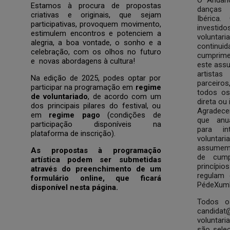
Estamos à procura de propostas
danças t
criativas e originais, que sejam
Ibérica
participativas, provoquem movimento,
investi
estimulem encontros e potenciem a
voluntari
alegria, a boa vontade, o sonho e a
continu
celebração, com os olhos no futuro
cumprime
e novas abordagens à cultura!
este assu
artista
Na edição de 2025, podes optar por
parceiro
participar na programação em
regime
todos os
de voluntariado
, de acordo com um
direta ou
dos principais pilares do festival, ou
Agradec
em
regime pago
(condições de
que anua
participação disponíveis na
para i
plataforma de inscrição).
volunt
assumem
As propostas à programação
de cump
artística podem ser submetidas
princípio
através do preenchimento de um
regulam 
formulário online, que ficará
PédeXum
disponível nesta página.
Todos 
candidat
voluntar
são sele