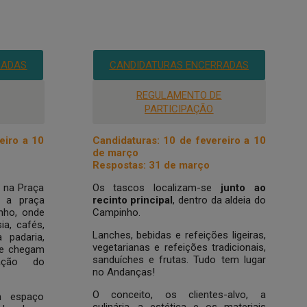
RADAS
CANDIDATURAS ENCERRADAS
REGULAMENTO DE
PARTICIPAÇÃO
eiro a 10
Candidaturas: 10 de fevereiro a 10
de março
Respostas: 31 de março
 na Praça
Os tascos localizam-se
junto ao
, a praça
recinto principal
, dentro da aldeia do
nho, onde
Campinho.
ia, cafés,
Lanches, bebidas e refeições ligeiras,
a padaria,
vegetarianas e refeições tradicionais,
de chegam
sanduíches e frutas. Tudo tem lugar
mação do
no Andanças!
O conceito, os clientes-alvo, a
m espaço
culinária, a estética e os materiais