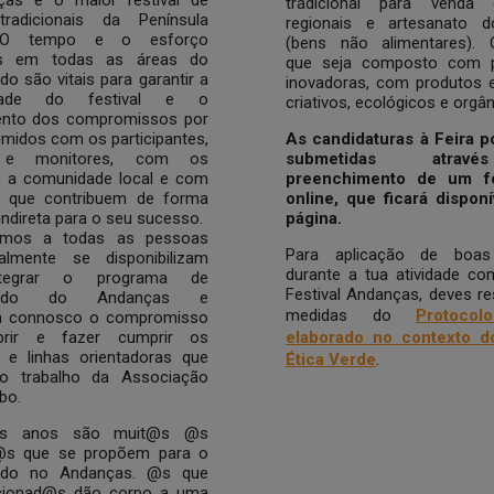
tradicional para venda
radicionais da Península
regionais e artesanato 
. O tempo e o esforço
(bens não alimentares).
dos em todas as áreas do
que seja composto com p
ado são vitais para garantir a
inovadoras, com produtos e
idade do festival e o
criativos, ecológicos e orgâ
nto dos compromissos por
midos com os participantes,
As candidaturas à Feira 
s e monitores, com os
submetidas atra
s, a comunidade local e com
preenchimento de um fo
 que contribuem de forma
online, que ficará disponí
 indireta para o seu sucesso.
página.
emos a todas as pessoas
Para aplicação de boas 
lmente se disponibilizam
durante a tua atividade co
ntegrar o programa de
Festival Andanças, deves re
ariado do Andanças e
medidas do
Protoco
 connosco o compromisso
rir e fazer cumprir os
elaborado no contexto d
s e linhas orientadoras que
Ética Verde
.
o trabalho da Associação
bo.
os anos são muit@s @s
@s que se propõem para o
iado no Andanças. @s que
cionad@s dão corpo a uma