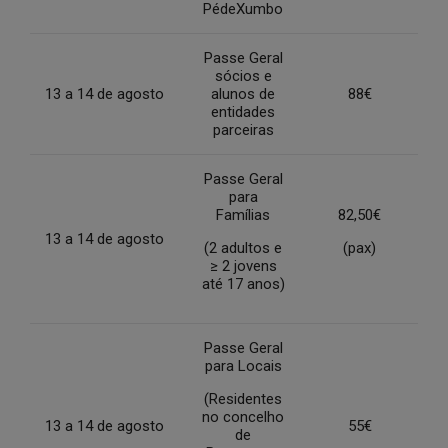
PédeXumbo
Passe Geral
sócios e
13 a 14 de agosto
alunos de
88€
entidades
parceiras
Passe Geral
para
Famílias
82,50€
13 a 14 de agosto
(2 adultos e
(pax)
≥ 2 jovens
até 17 anos)
Passe Geral
para Locais
(Residentes
no concelho
13 a 14 de agosto
55€
de