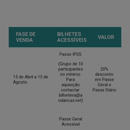
FASE DE
BILHETES
VALOR
VENDA
ACESSÍVEIS
Passe IPSS
(Grupo de 10
participantes
20%
no mínimo.
desconto
15 de Abril a 13 de
Para
em Passe
Agosto
aquisição
Geral e
contactar:
Passe Diário
bilheteira@a
ndancas.net)
Passe Geral
Acessível