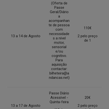
(Oferta de
Passe
Geral/Diário
a
acompanhan
te de pessoa
110€
com
necessidade
13 a 14 de Agosto
2 pelo preço
s a nível
de 1
motor,
sensorial
e/ou
cognitivo.
Para
aquisição
contactar:
bilheteira@a
ndancas.net)
Passe Diário
Acessível -
20€
Quinta-feira
13 a 17 de Agosto
2 pelo preço