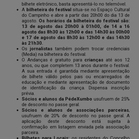
bilhete eletrónico, basta apresentá-lo no telemóvel.
A
bilheteira do festival
situa-se no Espaço Cultural
do Campinho e abre a partir das 20h00 do dia 13 de
agosto.
Os horários da bilheteira do festival são:
13 de agosto das 20h00 à 01h00, de 14 a 16
agosto das 8h30 às 12h00 e das 14h30 às 00h00
e 17 de agosto das 8h30 às 12h00 e das 14h30
às 21h30.
Os
jornalistas
também podem trocar credenciais
(Media) na bilheteira do festival.
O Andanças é gratuito para
crianças
até aos 12
anos, ou que completem 13 anos durante o festival.
A sua entrada é garantida mediante apresentação
de bilhete válido pelos pais ou encarregados de
educação e mediante apresentação de documento
de identificação da criança. Dispensa inscrição
prévia.
Sócios e alunos da PédeXumbo
usufruem de 25%
de desconto no passe geral.
Sócios e alunos de associações parceiras
,
usufruem de 20% de desconto no passe geral. A
aplicação deste desconto está sujeita à
confirmação em listagem enviada pela associação
parceira.
Bilhetes para Locais:
os residentes do Concelho