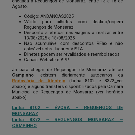
chegada a Reguengos de Monsaraz, entre 13 e 18 de
Agosto.
Código: ANDANCAS2025
Válido para bilhetes com destino/origem
Reguengos de Monsaraz
Desconto a efetuar nas viagens a realizar entre
13/08/2025 e 18/08/2025
Não acumulável com descontos RFlex e não
aplicável sobre lugares VISTA.
Bilhetes podem ser revalidados e reembolsados
Canais: Website e APP.
Já para chegar de Reguengos de Monsaraz até ao
Campinho
, existem diariamente autocarros da
Rodoviária do Alentejo
(Linha 8102 e 8372_ver
abaixo) e alguns transfers disponibilizados pela Câmara
Municipal de Reguengos de Monsaraz (ver horários
abaixo).
Linha 8102 – ÉVORA – REGUENGOS DE
MONSARAZ
Linha 8372 – REGUENGOS MONSARAZ –
CAMPINHO