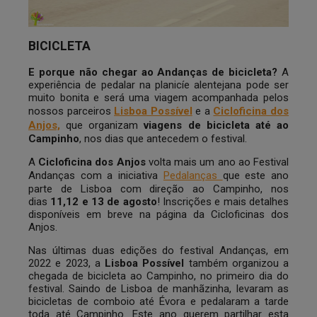
BICICLETA
E porque não chegar ao Andanças de bicicleta?
A
experiência de pedalar na planicíe alentejana pode ser
muito bonita e será uma viagem acompanhada pelos
nossos parceiros
Lisboa Possível
e a
Cicloficina dos
Anjos,
que organizam
viagens de bicicleta até ao
Campinho
, nos dias que antecedem o festival.
A
Cicloficina dos Anjos
volta mais um ano ao Festival
Andanças com a iniciativa
Pedalanças
que este ano
parte de Lisboa com direção ao Campinho, nos
dias
11,12 e 13 de agosto
! Inscrições e mais detalhes
disponíveis em breve na página da Cicloficinas dos
Anjos.
Nas últimas duas edições do festival Andanças, em
2022 e 2023, a
Lisboa Possível
também organizou a
chegada de bicicleta ao Campinho, no primeiro dia do
festival. Saindo de Lisboa de manhãzinha, levaram as
bicicletas de comboio até Évora e pedalaram a tarde
toda até Campinho. Este ano querem partilhar esta