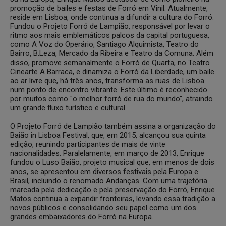
promoção de bailes e festas de Forró em Vinil. Atualmente,
reside em Lisboa, onde continua a difundir a cultura do Forró.
Fundou o Projeto Forró de Lampião, responsável por levar o
ritmo aos mais emblemáticos palcos da capital portuguesa,
como A Voz do Operário, Santiago Alquimista, Teatro do
Bairro, B.Leza, Mercado da Ribeira e Teatro da Comuna. Além
disso, promove semanalmente o Forró de Quarta, no Teatro
Cinearte A Barraca, e dinamiza o Forró da Liberdade, um baile
ao ar livre que, há três anos, transforma as ruas de Lisboa
num ponto de encontro vibrante. Este último é reconhecido
por muitos como "o melhor forró de rua do mundo", atraindo
um grande fluxo turístico e cultural.
O Projeto Forró de Lampião também assina a organização do
Baião in Lisboa Festival, que, em 2015, alcançou sua quinta
edição, reunindo participantes de mais de vinte
nacionalidades. Paralelamente, em março de 2013, Enrique
fundou o Luso Baião, projeto musical que, em menos de dois
anos, se apresentou em diversos festivais pela Europa e
Brasil, incluindo o renomado Andanças. Com uma trajetória
marcada pela dedicação e pela preservação do Forró, Enrique
Matos continua a expandir fronteiras, levando essa tradição a
novos públicos e consolidando seu papel como um dos
grandes embaixadores do Forró na Europa.