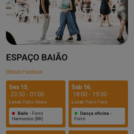
ESPAÇO BAIÃO
Website
Facebook
Sex 15
,
Sab 16
,
23:30 - 01:00
18:00 - 19:30
Local:
Palco Seara
Local:
Palco Feira
Baile
- Forró
Dança oficina
-
Harmonize (BR)
Forró