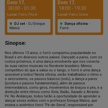
Dom 17
,
Dom 17
,
00:00 - 01:30
18:00 - 19:30
Local:
Palco Plural
Local:
Palco Seara
DJ set
- DJ Enrique
Dança oficina
-
Matos
Forró
Sinopse:
Nos últimos 15 anos, o forró conquistou popularidade no
Brasil e em diversos outros países. Dançado a pares, com os
rostos próximos, é uma dança envolvente que nos conecta
às suas raízes musicais no Nordeste brasileiro. Menos
competitivo do que a salsa ou o tango, o forró é uma dança
acessível a todos! Nesta oficina, serão trabalhados o ritmo e
o sincronismo, os passos básicos (solo), a dança a pares
(postura e passos fundamentais), além de passos
intermediários, como giros, movimentos de braços e pés, e a
distinção entre ritmos como Xote, Baião, Xaxado e Arrasta-
Pé. No Andanças, todos terão a oportunidade de aprender a
dançar esses estilos com o professor Enrique Matos, que
ensina o autêntico forró “Pé-de-Serra”, responsável por