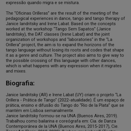
expressão quando migra e se mistura.
The “Oficinas Orilleras” are the result of the meeting of the
pedagogical experiences in dance, tango and tango therapy of
Janice Iandritsky and Irene Labat. Based on the concepts
worked at the workshop “Tango Sem Sapatos” (Janice
Iandritsky), the DAT classes (Irene Labat) and the joint
organization of workshops and "laboratories" in the “La
Orillera” project, the aim is to expand the horizons of the
tango language without losing its roots and codes that shape
it as a genre and culture. The project also aims to give way to
the possible crossing of this language with other dances,
which is what happens with any expression when it migrates
and mixes.
Biografia:
Janice Iandritsky (AR) e Irene Labat (UY) criam o projeto “La
Orillera - Prática de Tango“ (2022-atualidade). É um espaço de
prática, ensino e difusão do Tango do “Rio de la Plata” que se
mantém em Lisboa semanalmente.
Janice Iandritsky formou-se na UNA (Buenos Aires, 2019).
Trabalhou como bailarina e coreógrafa em: Cia. de Danza
Contemporánea de la UNA (Buenos Aires, 2015-2017), Cie.