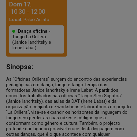
Dom 17
,
10:30 - 12:00
Local:
Palco Adiafa
Dança oficina
-
Tango La Orillera
(Janice Iandritsky e
Irene Labat)
Sinopse:
As “Oficinas Orilleras" surgem do encontro das experiências
pedagógicas em dança, tango e tango-terapia das
formadoras Janice Iandritsky e Irene Labat. A partir dos
conceitos trabalhados nas oficinas "Tango Sem Sapatos"
(Janice Iandritsky), das aulas da DAT (Irene Labat) e da
organização conjunta de workshops e laboratórios no projeto
"La Orillera", visa-se expandir os horizontes da linguagem do
tango sem perder as suas raízes e códigos que a
conformam como gênero e cultura. Também, o projecto
pretende dar lugar ao possível cruce desta linguagem com
outras danças, que é o que acontece com qualquer