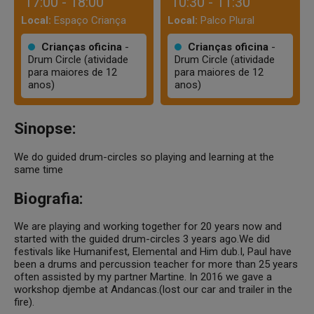
17:00 - 18:00
10:30 - 11:30
Local:
Espaço Criança
Local:
Palco Plural
Crianças oficina
-
Crianças oficina
-
Drum Circle (atividade
Drum Circle (atividade
para maiores de 12
para maiores de 12
anos)
anos)
Sinopse:
We do guided drum-circles so playing and learning at the
same time
Biografia:
We are playing and working together for 20 years now and
started with the guided drum-circles 3 years ago.We did
festivals like Humanifest, Elemental and Him dub.I, Paul have
been a drums and percussion teacher for more than 25 years
often assisted by my partner Martine. In 2016 we gave a
workshop djembe at Andancas.(lost our car and trailer in the
fire).