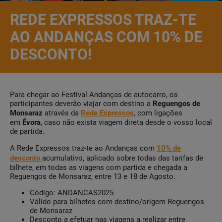
REDE EXPRESSOS TRAZ-TE
AO ANDANÇAS COM 10% DE
DESCONTO!
Para chegar ao Festival Andanças de autocarro, os
participantes deverão viajar com destino a
Reguengos de
Monsaraz
através da
Rede Expressos
, com ligações
em
Évora
, caso não exista viagem direta desde o vosso local
de partida.
A Rede Expressos traz-te ao Andanças com
10% de
desconto
acumulativo, aplicado sobre todas das tarifas de
bilhete, em todas as viagens com partida e chegada a
Reguengos de Monsaraz, entre 13 e 18 de Agosto.
Código: ANDANCAS2025
Válido para bilhetes com destino/origem Reguengos
de Monsaraz
Desconto a efetuar nas viagens a realizar entre