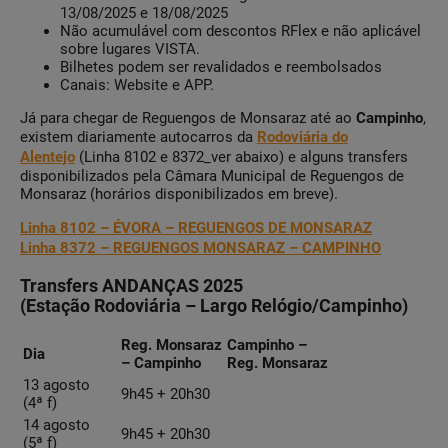
13/08/2025 e 18/08/2025
Não acumulável com descontos RFlex e não aplicável
sobre lugares VISTA.
Bilhetes podem ser revalidados e reembolsados
Canais: Website e APP.
Já para chegar de Reguengos de Monsaraz até ao
Campinho
,
existem diariamente autocarros da
Rodoviária do
Alentejo
(Linha 8102 e 8372_ver abaixo) e alguns transfers
disponibilizados pela Câmara Municipal de Reguengos de
Monsaraz (horários disponibilizados em breve).
Linha 8102 – ÉVORA – REGUENGOS DE MONSARAZ
Linha 8372 – REGUENGOS MONSARAZ – CAMPINHO
Transfers ANDANÇAS 2025
(Estação Rodoviária – Largo Relógio/Campinho)
Reg. Monsaraz
Campinho –
Dia
– Campinho
Reg. Monsaraz
13 agosto
9h45 + 20h30
(4ª f)
14 agosto
9h45 + 20h30
(5ª f)