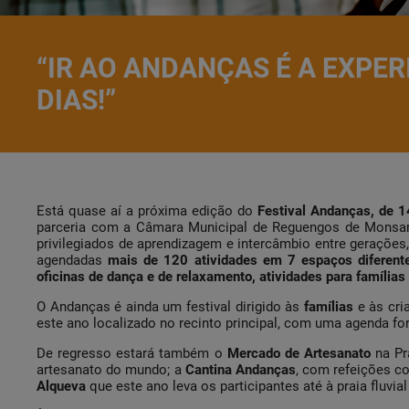
“IR AO ANDANÇAS É A EXPE
DIAS!”
Está quase aí a próxima edição do
Festival Andanças, de 
parceria com a Câmara Municipal de Reguengos de Monsar
privilegiados de aprendizagem e intercâmbio entre gerações,
agendadas
mais de 120 atividades em 7 espaços diferent
oficinas de dança e de relaxamento, atividades para família
O Andanças é ainda um festival dirigido às
famílias
e às cri
este ano localizado no recinto principal, com uma agenda f
De regresso estará também o
Mercado de Artesanato
na Pr
artesanato do mundo; a
Cantina Andanças
, com refeições c
Alqueva
que este ano leva os participantes até à praia fluvial