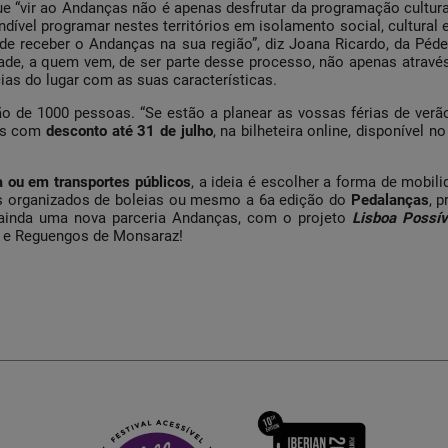
e “vir ao Andanças não é apenas desfrutar da programação cultural 
ndível programar nestes territórios em isolamento social, cultural 
de receber o Andanças na sua região”, diz Joana Ricardo, da Pé
unidade, a quem vem, de ser parte desse processo, não apenas atr
ias do lugar com as suas características.
o de 1000 pessoas. “Se estão a planear as vossas férias de verão
os com
desconto até 31 de julho
, na bilheteira online, disponível n
ta ou em transportes públicos
, a ideia é escolher a forma de mobil
s organizados de boleias ou mesmo a 6a edição do
Pedalanças
, 
e ainda uma nova parceria Andanças, com o projeto
Lisboa Possív
a e Reguengos de Monsaraz!