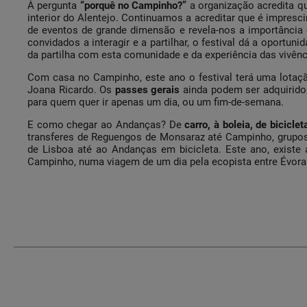
À pergunta
“porquê no Campinho?”
a organização acredita qu
interior do Alentejo. Continuamos a acreditar que é impresci
de eventos de grande dimensão e revela-nos a importância 
convidados a interagir e a partilhar, o festival dá a oport
da partilha com esta comunidade e da experiência das vivênc
Com casa no Campinho, este ano o festival terá uma lotaçã
Joana Ricardo. Os
passes gerais
ainda podem ser adquirid
para quem quer ir apenas um dia, ou um fim-de-semana.
E como chegar ao Andanças? De
carro, à boleia, de bicicle
transferes de Reguengos de Monsaraz até Campinho, grupo
de Lisboa até ao Andanças em bicicleta. Este ano, exist
Campinho, numa viagem de um dia pela ecopista entre Évor