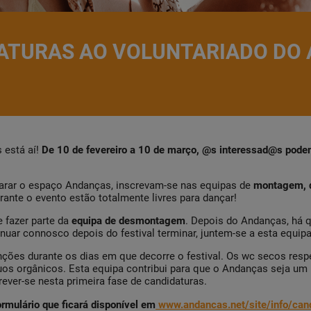
DATURAS AO VOLUNTARIADO DO 
 está aí!
De 10 de fevereiro a 10 de março, @s interessad@s pode
parar o espaço Andanças, inscrevam-se nas equipas de
montagem, d
rante o evento estão totalmente livres para dançar!
 fazer parte da
equipa de desmontagem
. Depois do Andanças, há q
nuar connosco depois do festival terminar, juntem-se a esta equipa
ções durante os dias em que decorre o festival. Os wc secos re
uos orgânicos. Esta equipa contribui para que o Andanças seja um
ever-se nesta primeira fase de candidaturas.
ormulário que ficará disponível em
www.andancas.net/site/info/can