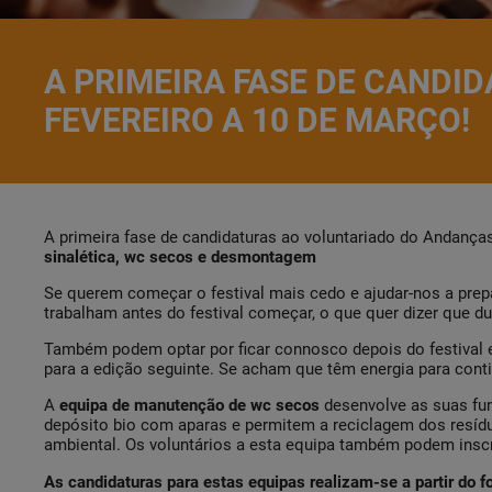
A PRIMEIRA FASE DE CANDI
FEVEREIRO A 10 DE MARÇO!
A primeira fase de candidaturas ao voluntariado do Andanças
sinalética, wc secos e desmontagem
Se querem começar o festival mais cedo e ajudar-nos a pre
trabalham antes do festival começar, o que quer dizer que du
Também podem optar por ficar connosco depois do festival e
para a edição seguinte. Se acham que têm energia para conti
A
equipa de
manutenção de wc secos
desenvolve as suas fun
depósito bio com aparas e permitem a reciclagem dos resíd
ambiental. Os voluntários a esta equipa também podem inscr
As candidaturas para estas equipas realizam-se a partir do f