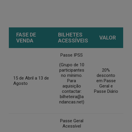
FASE DE
BILHETES
VALOR
VENDA
ACESSÍVEIS
Passe IPSS
(Grupo de 10
participantes
20%
no mínimo.
desconto
15 de Abril a 13 de
Para
em Passe
Agosto
aquisição
Geral e
contactar:
Passe Diário
bilheteira@a
ndancas.net)
Passe Geral
Acessível