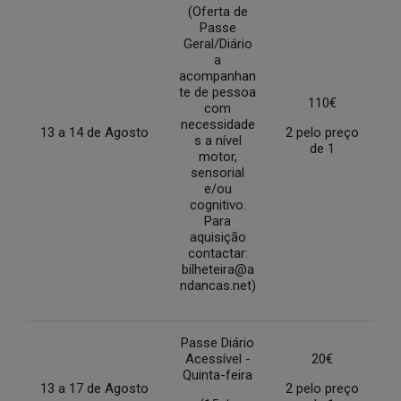
(Oferta de
Passe
Geral/Diário
a
acompanhan
te de pessoa
110€
com
necessidade
13 a 14 de Agosto
2 pelo preço
s a nível
de 1
motor,
sensorial
e/ou
cognitivo.
Para
aquisição
contactar:
bilheteira@a
ndancas.net)
Passe Diário
Acessível -
20€
Quinta-feira
13 a 17 de Agosto
2 pelo preço