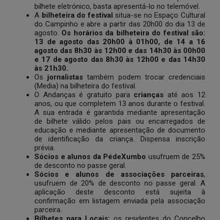
bilhete eletrónico, basta apresentá-lo no telemóvel.
A
bilheteira do festival
situa-se no Espaço Cultural
do Campinho e abre a partir das 20h00 do dia 13 de
agosto.
Os horários da bilheteira do festival são:
13 de agosto das 20h00 à 01h00, de 14 a 16
agosto das 8h30 às 12h00 e das 14h30 às 00h00
e 17 de agosto das 8h30 às 12h00 e das 14h30
às 21h30.
Os
jornalistas
também podem trocar credenciais
(Media) na bilheteira do festival.
O Andanças é gratuito para
crianças
até aos 12
anos, ou que completem 13 anos durante o festival.
A sua entrada é garantida mediante apresentação
de bilhete válido pelos pais ou encarregados de
educação e mediante apresentação de documento
de identificação da criança. Dispensa inscrição
prévia.
Sócios e alunos da PédeXumbo
usufruem de 25%
de desconto no passe geral.
Sócios e alunos de associações parceiras
,
usufruem de 20% de desconto no passe geral. A
aplicação deste desconto está sujeita à
confirmação em listagem enviada pela associação
parceira.
Bilhetes para Locais:
os residentes do Concelho