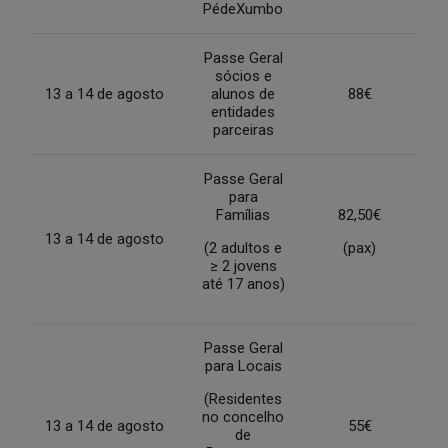
PédeXumbo
Passe Geral
sócios e
13 a 14 de agosto
alunos de
88€
entidades
parceiras
Passe Geral
para
Famílias
82,50€
13 a 14 de agosto
(2 adultos e
(pax)
≥ 2 jovens
até 17 anos)
Passe Geral
para Locais
(Residentes
no concelho
13 a 14 de agosto
55€
de